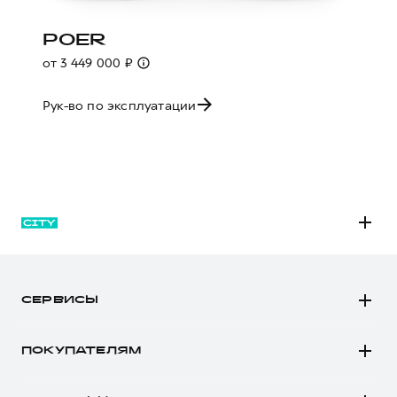
POER
от 3 449 000 ₽
Рук-во по эксплуатации
M6
JOLION
СЕРВИСЫ
DARGO
Автомобили в наличии
DARGO Х
ПОКУПАТЕЛЯМ
Заказать тест-драйв
F7
Автомобили в наличии
Рассчитать кредит
F7x