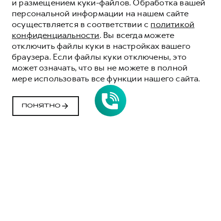
и размещением куки-файлов. Обработка вашей
персональной информации на нашем сайте
осуществляется в соответствии с
политикой
конфиденциальности
. Вы всегда можете
отключить файлы куки в настройках вашего
браузера. Если файлы куки отключены, это
может означать, что вы не можете в полной
ОБНОВЛЕННЫЙ
мере использовать все функции нашего сайта.
HAVAL F7X
ДОБАВЬ ЭМОЦИЯМ ОБОРОТОВ
ПОНЯТНО
ПОДРОБНЕЕ
Модели
M6
JOLION
DARGO
DARGO X
F7
F7X