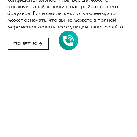
отключить файлы куки в настройках вашего
браузера. Если файлы куки отключены, это
может означать, что вы не можете в полной
мере использовать все функции нашего сайта.
ВАЖЕН
КАЖДЫЙ ДЕНЬ
ПОНЯТНО
ФИЛОСОФИЯ БРЕНДА HAVAL, В ОСНОВЕ
КОТОРОЙ ЛЮДИ. ИХ ЭМОЦИИ, ЧУВСТВА
И МОМЕНТЫ ЖИЗНИ
Спецпроект с киношколой
МАНИФЕСТ БРЕНДА
HAVAL