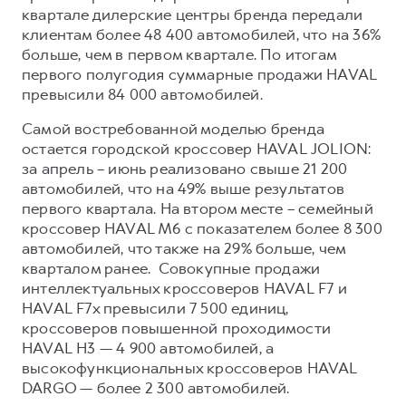
Сервис для корпоративных клиентов
квартале дилерские центры бренда передали
HAVAL Лизинг
АКСЕССУАРЫ HAVAL
клиентам более 48 400 автомобилей, что на 36%
больше, чем в первом квартале. По итогам
Автомобильные аксессуары
первого полугодия суммарные продажи HAVAL
АКСЕССУАРЫ HAVAL
Коллекция CITY
превысили 84 000 автомобилей.
Автомобильные аксессуары
Коллекция Базовая
Самой востребованной моделью бренда
остается городской кроссовер HAVAL JOLION:
Коллекция CITY
Коллекция Детская
за апрель – июнь реализовано свыше 21 200
Коллекция Базовая
автомобилей, что на 49% выше результатов
Коллекция Детская
первого квартала. На втором месте – семейный
кроссовер HAVAL M6 с показателем более 8 300
автомобилей, что также на 29% больше, чем
кварталом ранее. Совокупные продажи
интеллектуальных кроссоверов HAVAL F7 и
HAVAL F7x превысили 7 500 единиц,
кроссоверов повышенной проходимости
HAVAL H3 — 4 900 автомобилей, а
высокофункциональных кроссоверов HAVAL
DARGO — более 2 300 автомобилей.