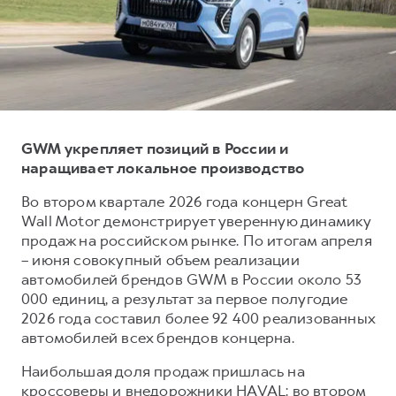
Тест-драйв
СЕРВИСНОЕ ОБСЛУЖИВАНИЕ
О дилере
Трейд-ин
Нулевое ТО
Наша команда
DARGO
DARGO X
Программа «Помощь на дороге»
Контакты
от 3 199 000 ₽
от 3 499 000 ₽
КРЕДИТ И СТРАХОВАНИЕ
Регламенты технического обслуживания
Кредитный калькулятор
Электронный ПТС
GWM укрепляет позиций в России и
наращивает локальное производство
Страхование
Кредит
ПОДДЕРЖКА
Во втором квартале 2026 года концерн Great
F7
F7X
Wall Motor демонстрирует уверенную динамику
GWM Безопасность
от 2 899 000 ₽
от 3 599 000 ₽
продаж на российском рынке. По итогам апреля
КОРПОРАТИВНЫМ КЛИЕНТАМ
Гарантия HAVAL
– июня совокупный объем реализации
автомобилей брендов GWM в России около 53
Для малого бизнеса
Мобильное приложение GWM
000 единиц, а результат за первое полугодие
Корпоративным клиентам
Программа «HAVAL Защита+»
2026 года составил более 92 400 реализованных
автомобилей всех брендов концерна.
Крупным корпоративным клиентам
Руководства по эксплуатации
POER
от 3 449 000 ₽
Система управления автопарком
Подписки
Наибольшая доля продаж пришлась на
кроссоверы и внедорожники HAVAL: во втором