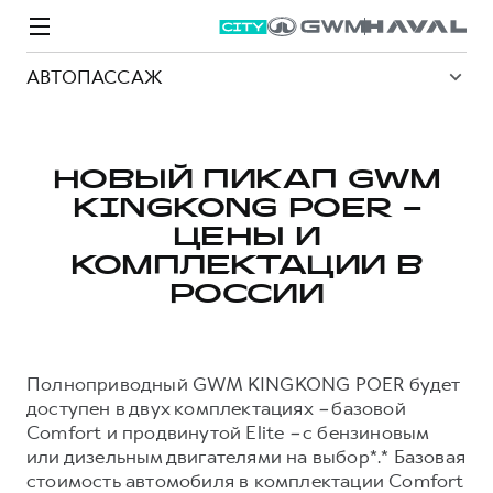
АВТОПАССАЖ
НОВЫЙ ПИКАП GWM
KINGKONG POER –
Модели
Покупателям
Владельцам
Спецпредложения
О дилере
ЦЕНЫ И
КОМПЛЕКТАЦИИ В
РОССИИ
ВЫБОР И ПОКУПКА
СЕРВИС
СПЕЦПРЕДЛОЖЕНИЯ
БРЕНД HAVAL
Автомобили в наличии
Все о сервисе
Покупателям
О бренде
Полноприводный GWM KINGKONG POER будет
Конфигуратор HAVAL
Запись на сервис
Владельцам
Новости
доступен в двух комплектациях
–
базовой
M6
Аксессуары HAVAL
Моторное масло
О GWM
JOLION
Comfort и продвинутой Elite
–
с бензиновым
от 2 049 000 ₽
от 2 049 000 ₽
Каталоги и прайс-листы
Стоимость ТО
или дизельным двигателями на выбор*.* Базовая
стоимость автомобиля в комплектации Comfort
Программа «HAVAL Защита+»
ИНФОРМАЦИЯ О ДИЛЕРЕ