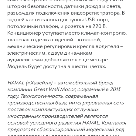
шторки безопасности, датчики дождя и света,
разъем для подключения видеорегистратора. В
задней части салона доступны USB-порт,
потолочный плафон, и розетка на 220 В.
Кондиционер уступает место климат-контролю,
тканевая отделка сидений – кожаной,
механические регулировки кресла водителя –
электрическим, к двум динамикам
аудиосистемы добавляются еще четыре.
Модель будет доступна в шести цветах.
HAVAL («Хавейл») – автомобильный бренд
компании Great Wall Motor, созданный в 2013
году. Технологичность, современная
производственная база, интегрированная сеть
поставок комплектующих от лучших
иностранных производителей являются
основой успешного развития HAVAL. Компания
предлагает сбалансированный модельный ряд
кроссоверов и внедорожников, отвечающих