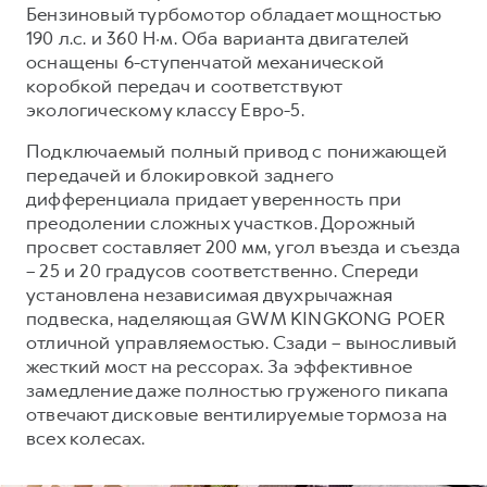
Сервис для корпоративных клиентов
Бензиновый турбомотор обладает мощностью
HAVAL Лизинг
190 л.с. и 360 Н·м. Оба варианта двигателей
АКСЕССУАРЫ HAVAL
оснащены 6-ступенчатой механической
Автомобильные аксессуары
коробкой передач и соответствуют
АКСЕССУАРЫ HAVAL
Коллекция CITY
экологическому классу Евро-5.
Автомобильные аксессуары
Коллекция Базовая
Подключаемый полный привод с понижающей
передачей и блокировкой заднего
Коллекция CITY
Коллекция Детская
дифференциала придает уверенность при
Коллекция Базовая
преодолении сложных участков. Дорожный
просвет составляет 200 мм, угол въезда и съезда
Коллекция Детская
– 25 и 20 градусов соответственно. Спереди
установлена независимая двухрычажная
подвеска, наделяющая GWM KINGKONG POER
отличной управляемостью. Сзади – выносливый
жесткий мост на рессорах. За эффективное
замедление даже полностью груженого пикапа
отвечают дисковые вентилируемые тормоза на
всех колесах.