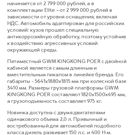
начинается от 2 799 000 рублей, а в
Тест-драйв
СЕРВИСНОЕ ОБСЛУЖИВАНИЕ
О дилере
комплектации Elite
–
от 2 999 000 рублей в
зависимости от уровня оснащения, включая
Трейд-ин
Нулевое ТО
Наша команда
НДС. Автомобиль адаптирован для российских
DARGO
DARGO X
Программа «Помощь на дороге»
Контакты
условий: кузов прошел специальную
от 3 199 000 ₽
от 3 499 000 ₽
антикоррозийную обработку, поэтому устойчив
КРЕДИТ И СТРАХОВАНИЕ
Регламенты технического обслуживания
к воздействию агрессивных условий
Кредитный калькулятор
Электронный ПТС
окружающей среды.
Страхование
Пятиместный GWM KINGKONG POER с двойной
Кредит
кабиной является самым длинным и
ПОДДЕРЖКА
F7
вместительным пикапом в линейке бренда. Его
F7X
GWM Безопасность
от 2 899 000 ₽
от 3 599 000 ₽
габариты - 5641х1880х1815 мм при колесной базе
КОРПОРАТИВНЫМ КЛИЕНТАМ
Гарантия HAVAL
3410 мм. Размеры грузовой платформы GWM
KINGKONG POER составляют 1820х1500х495 мм,
Для малого бизнеса
Мобильное приложение GWM
а грузоподъемность составляет 975 кг.
Корпоративным клиентам
Программа «HAVAL Защита+»
Новинка доступна с двумя двигателями
Крупным корпоративным клиентам
Руководства по эксплуатации
одинакового объема 2,0 л. Привычный и
POER
востребованный для автомобилей подобного
от 3 449 000 ₽
Система управления автопарком
Подписки
класса дизель развивает 150 л.с. и 400 Н·м.