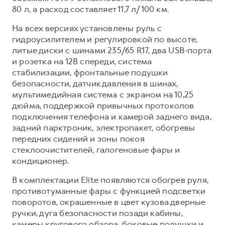
80 л, а расход составляет 11,7 л/100 км.
На всех версиях установлены руль с
гидроусилителем и регулировкой по высоте,
литые диски с шинами 235/65 R17, два USB-порта
и розетка на 12В спереди, система
стабилизации, фронтальные подушки
безопасности, датчик давления в шинах,
мультимедийная система с экраном на 10,25
дюйма, поддержкой привычных протоколов
подключения телефона и камерой заднего вида,
задний парктроник, электропакет, обогревы
передних сидений и зоны покоя
стеклоочистителей, галогеновые фары и
кондиционер.
В комплектации Elite появляются обогрев руля,
противотуманные фары с функцией подсветки
поворотов, окрашенные в цвет кузова дверные
ручки, дуга безопасности позади кабины,
камеры кругового обзора, боковые подушки и