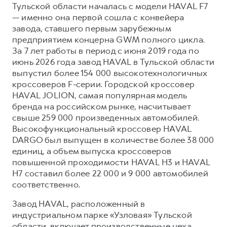
Сервис для корпоративных клиентов
Тульской области началась с модели HAVAL F7
— именно она первой сошла с конвейера
HAVAL Лизинг
АКСЕССУАРЫ HAVAL
завода, ставшего первым зарубежным
Автомобильные аксессуары
предприятием концерна GWM полного цикла.
За 7 лет работы в период с июня 2019 года по
АКСЕССУАРЫ HAVAL
Коллекция CITY
июнь 2026 года завод HAVAL в Тульской области
Автомобильные аксессуары
Коллекция Базовая
выпустил более 154 000 высокотехнологичных
Коллекция CITY
Коллекция Детская
кроссоверов F-серии. Городской кроссовер
HAVAL JOLION, самая популярная модель
Коллекция Базовая
бренда на российском рынке, насчитывает
Коллекция Детская
свыше 259 000 произведенных автомобилей.
Высокофункциональный кроссовер HAVAL
DARGO был выпущен в количестве более 38 000
единиц, а объем выпуска кроссоверов
повышенной проходимости HAVAL H3 и HAVAL
H7 составил более 22 000 и 9 000 автомобилей
соответственно.
Завод HAVAL, расположенный в
индустриальном парке «Узловая» Тульской
области, включает производственные цеха