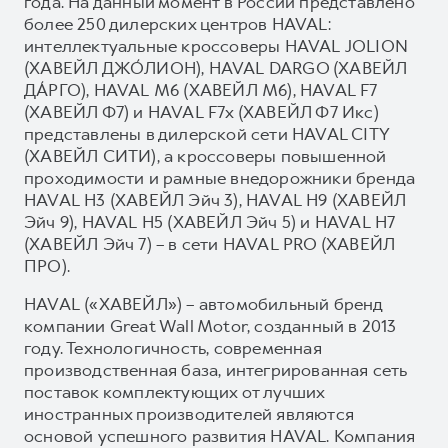
года. На данный момент в России представлено
более 250 дилерских центров HAVAL:
интеллектуальные кроссоверы HAVAL JOLION
(ХАВЕЙЛ ДЖО́ЛИОН), HAVAL DARGO (ХАВЕЙЛ
ДА́РГО), HAVAL М6 (ХАВЕЙЛ M6), HAVAL F7
(ХАВЕЙЛ Ф7) и HAVAL F7x (ХАВЕЙЛ Ф7 Икс)
представлены в дилерской сети HAVAL CITY
(ХАВЕЙЛ СИТИ), а кроссоверы повышенной
проходимости и рамные внедорожники бренда
HAVAL H3 (ХАВЕЙЛ Эйч 3), HAVAL H9 (ХАВЕЙЛ
Эйч 9), HAVAL H5 (ХАВЕЙЛ Эйч 5) и HAVAL H7
(ХАВЕЙЛ Эйч 7) – в сети HAVAL PRO (ХАВЕЙЛ
ПРО).
HAVAL («ХАВЕЙЛ») – автомобильный бренд
компании Great Wall Motor, созданный в 2013
году. Технологичность, современная
производственная база, интегрированная сеть
поставок комплектующих от лучших
иностранных производителей являются
основой успешного развития HAVAL. Компания