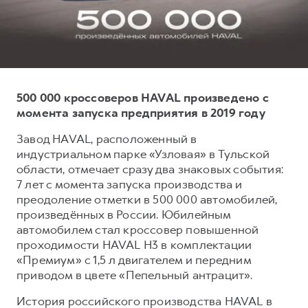
Тест-драйв
СЕРВИСНОЕ ОБСЛУЖИВАНИЕ
О дилере
Трейд-ин
Нулевое ТО
Наша команда
DARGO
DARGO X
Программа «Помощь на дороге»
Контакты
от 3 199 000 ₽
от 3 499 000 ₽
КРЕДИТ И СТРАХОВАНИЕ
Регламенты технического обслуживания
500 000 кроссоверов HAVAL произведено с
Кредитный калькулятор
Электронный ПТС
момента запуска предприятия в 2019 году
Страхование
Завод HAVAL, расположенный в
индустриальном парке «Узловая» в Тульской
Кредит
ПОДДЕРЖКА
области, отмечает сразу два знаковых события:
F7
F7X
GWM Безопасность
от 2 899 000 ₽
от 3 599 000 ₽
7 лет с момента запуска производства и
преодоление отметки в 500 000 автомобилей,
КОРПОРАТИВНЫМ КЛИЕНТАМ
Гарантия HAVAL
произведённых в России. Юбилейным
Для малого бизнеса
Мобильное приложение GWM
автомобилем стал кроссовер повышенной
Корпоративным клиентам
Программа «HAVAL Защита+»
проходимости HAVAL H3 в комплектации
«Премиум» с 1,5 л двигателем и передним
Крупным корпоративным клиентам
Руководства по эксплуатации
приводом в цвете «Пепельный антрацит».
POER
от 3 449 000 ₽
Система управления автопарком
Подписки
История российского производства HAVAL в